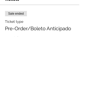
Sale ended
Ticket type
Pre-Order/Boleto Anticipado
More info
Price
$7.00
Sale ended
Ticket type
Donation/Donacion
More info
Price